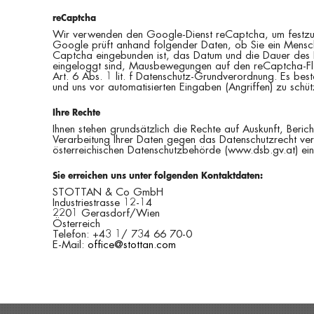
reCaptcha
Wir verwenden den Google-Dienst reCaptcha, um festzust
Google prüft anhand folgender Daten, ob Sie ein Mensch
Captcha eingebunden ist, das Datum und die Dauer des 
eingeloggt sind, Mausbewegungen auf den reCaptcha-Fläch
Art. 6 Abs. 1 lit. f Datenschutz-Grundverordnung. Es best
und uns vor automatisierten Eingaben (Angriffen) zu schüt
Ihre Rechte
Ihnen stehen grundsätzlich die Rechte auf Auskunft, Ber
Verarbeitung Ihrer Daten gegen das Datenschutzrecht vers
österreichischen Datenschutzbehörde (www.dsb.gv.at) ein
Sie erreichen uns unter folgenden Kontaktdaten:
STOTTAN & Co GmbH
Industriestrasse 12-14
2201 Gerasdorf/Wien
Österreich
Telefon: +43 1/ 734 66 70-0
E-Mail:
office@stottan.com