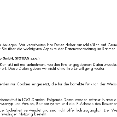
res Anliegen. Wir verarbeiten Ihre Daten daher ausschließlich auf 
ir Sie über die wichtigsten Aspekte der Datenverarbeitung im Rahmen
o GmbH, STOTTAN s.r.o.)
 Kontakt mit uns aufnehmen, werden Ihre angegebenen Daten zwecks 
rt. Diese Daten geben wir nicht ohne Ihre Einwilligung weiter.
en nur Cookies eingesetzt, die für die korrekte Funktion der Website
eitenaufruf in LOG-Dateien. Folgende Daten werden erfasst: Name de
sertyp und Version, Betriebssystem und die IP-Adresse des Besucher
r Sicherheit verwendet und sind nicht öffentlich zugänglich. Der We
htswidrigen Nutzung besteht.